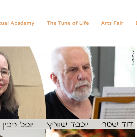
rtual Academy
The Tune of Life
Arts Fair