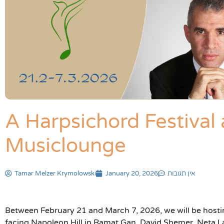
A Harpsichord Festival
Musiclounge
אין תגובות
January 20, 2026
Tamar Melzer Krymolowski
Between February 21 and March 7, 2026, we will be hosting 
facing Napoleon Hill in Ramat Gan. David Shemer, Neta La