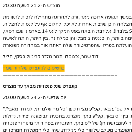
מוצ"ש ה-21.2 בשעה 20:30
 במשך תקופה ארוכה מאד, ורק לאחרונה מתחילה לזכות לתשומת
הצלחה היכן שרבות אחרות לא יכלו לחלום אף על לנסות להצליח.
כילדת פלא בעלת כישורים מוסיקליים מופלגים (היא היתה בת 5 בלבד!), אליזבת הובאה בפני המלך לואי 14 בארמונו שבוורסאי,
 ביותר, הן כנגנית צ'מבלו והן כמלחינה. בין היתר, היתה לאישה
דוד שמר, צ'מבלו ותמר מלזר קרימולובסקי, חליל
כרטיסים לקונצרט של דוד שמר
———————————————————————————–
קונצרט שני: פנטזיות מבאך עד מוצרט
יום שלישי ה-24.2 בשעה 20:00
"הוא האבא, אנחנו הבנים" זו אמירה שמיוחסת למוצרט, בהתיחסו אל קפ"ע באך. קפ"ע מצידו טען "כל מה שלמדתי, למדתי מאבי".
, בין י"ס באך, קפ"ע באך ומוצרט. בתכנית תבוצענה יצירות גדולות
 לעוגב (שתיהן) של י"ס באך, הפנטזיה בפה דיאז מינור והפנטזיה
. הקונצרט משלב שלושה כלי מקלדת, שהיו כלי המקלדת המרכזיים