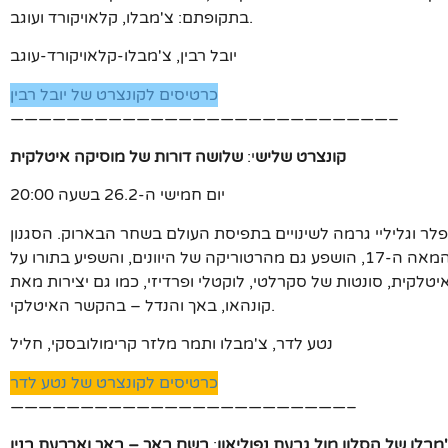
בתקופתם: צ'מבלו, קלאויקורד ועוגב.
יובל רבין, צ'מבלו-קלאויקורד-עוגב
כרטיסים לקונצרט של יובל רבין
———————————————————————————–
קונצרט שליש
י:
שלושה דורות של מוסיקה איטלקית
יום חמישי ה-26.2 בשעה 20:00
ר וגליליי גרמה לשינויים בתפיסת העולם בשחר הבארוק. הסגנון
האיטלקי החדש, הדרמטי ורב הניגודים, שהתגבש בתחילת המאה ה-17, הושפע גם מהרטוריקה של היוונים, והשפיע בתורו על
לקית, סונטות של סקרלטי, לוקטלי ופרדיזי, כמו גם יצירות מאת
קונהאו, באך והנדל – בהקשר האיטלקי.
נטע לדר, צ'מבלו ותמר מלזר קרימולובסקי, חליל
כרטיסים לקונצרט של נטע לדר
————————————————————————–
בלו של הסלון מול גבעת נפוליאון
:
בשם באך – באך וארבעת בניו