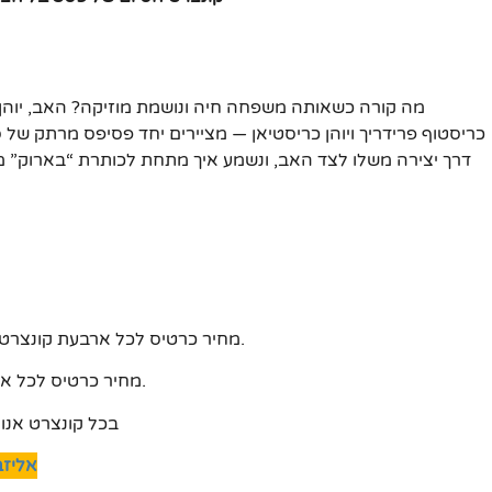
מה קורה כשאותה משפחה חיה ונושמת מוזיקה? האב, יוהן סב
כריסטוף פרידריך ויוהן כריסטיאן — מציירים יחד פסיפס מרתק של 
דרך יצירה משלו לצד האב, ונשמע איך מתחת לכותרת “בארוק” מ
מחיר כרטיס לכל ארבעת קונצרטי הפסטיבל: 320 ש"ח – ניתן להזמין בכל אחד מארבעת הלחצנים.
מחיר כרטיס לכל אחד מהקונצרטים: 100 ש"ח לאדם – הזמינו על הלחצן לבחירתכם.
בכל קונצרט אנו מ
אליזב