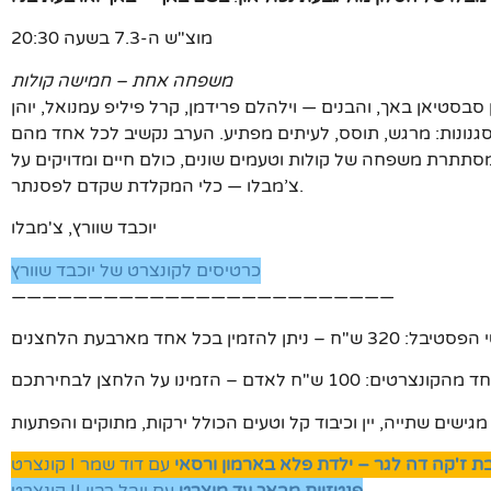
מוצ"ש ה-7.3 בשעה 20:30
משפחה אחת – חמישה קולות
סטיאן באך, והבנים — וילהלם פרידמן, קרל פיליפ עמנואל, יוהן
סגנונות: מרגש, תוסס, לעיתים מפתיע. הערב נקשיב לכל אחד מהם
סתתרת משפחה של קולות וטעמים שונים, כולם חיים ומדויקים על
צ’מבלו — כלי המקלדת שקדם לפסנתר.
יוכבד שוורץ, צ'מבלו
כרטיסים לקונצרט של יוכבד שוורץ
—————————————————————————
גישים שתייה, יין וכיבוד קל וטעים הכולל ירקות, מתוקים והפתעות
ת ז'קה דה לגר – ילדת פלא בארמון ורסאי
עם דוד שמר
קונצרט I