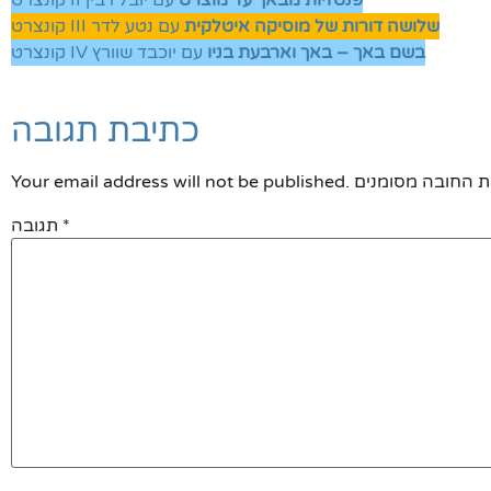
פנטזיות מבאך עד מוצרט
עם יובל רבין
קונצרט II
שלושה דורות של מוסיקה איטלקית
עם נטע לדר
קונצרט III
בשם באך – באך וארבעת בניו
עם יוכבד שוורץ
קונצרט IV
כתיבת תגובה
Your email address will not be published.
*
תגובה