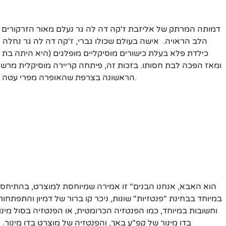
דמותה המרתק של אליזבת ז'קה דה לה גר נעלם מאור הזרקורים
הלב הראויה. אישה בעולם שכולו גברי, ז'קה דה לה גר נחלה 
ומאז הפכה לבת חסותו. בזכות זה, פיתחה קריירה מוסיקלית מרשימה
הראשונה בצרפת שהאופרה מפרי עטה הועלתה בפריז ושהפרטיטורה שלה ראתה אור במהדורה מפוארת.
במיוחד בבחינת "פנטזיות" שונות, ניכר קו ברור של דמיון והתפתחות
וחשובות במיוחד, כמו הפנטזיה הכרומטית, או הפנטזיה בסול מינור
בדו מינור של קפ"ע באך, והפנטזיה של מוצרט בדו מינור