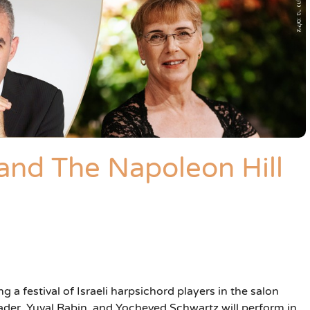
 and The Napoleon Hill
a festival of Israeli harpsichord players in the salon
der, Yuval Rabin, and Yocheved Schwartz will perform in