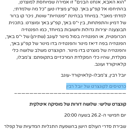
"הוא האבא, אנחנו הבנים" זו אמירה שמיוחסת למוצרט,
בהתיחסו אל קפ"ע באך. קפ"ע מצידו טען "כל מה שלמדתי,
למדתי מאבי". במיוחד בבחינת "פנטזיות" שונות, ניכר קו ברור
של דמיון והתפתחות, בין י"ס באך, קפ"ע באך ומוצרט. בתכנית
תבוצענה יצירות גדולות וחשובות במיוחד, כמו הפנטזיה
הכרומטית, או הפנטזיה בסול מינור לעוגב (שתיהן) של י"ס באך,
הפנטזיה בפה דיאז מינור והפנטזיה בדו מינור של קפ"ע באך,
והפנטזיה של מוצרט בדו מינור. הקונצרט משלב שלושה כלי
מקלדת, שהיו כלי המקלדת המרכזיים בתקופתם: צ'מבלו,
קלאויקורד ועוגב.
יובל רבין, צ'מבלו-קלאויקורד-עוגב
כרטיסים לקונצרט של יובל רבין
———————————————————————————–
קונצרט שליש
י:
שלושה דורות של מוסיקה איטלקית
יום חמישי ה-26.2 בשעה 20:00
שבירת סדרי העולם הישן בהשפעת התגליות המדעיות של קפלר