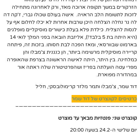
הזרקורים במשך תקופה ארוכה מאד, ורק לאחרונה מתחילה
לזכות לתשומת הלב הראויה. אישה בעולם שכולו גברי, ז'קה דה
לה גר נחלה הצלחה היכן שרבות אחרות לא יכלו לחלום אף על
לנסות להצליח. כילדת פלא בעלת כישורים מוסיקליים מופלגים
(היא היתה בת 5 בלבד!), אליזבת הובאה בפני המלך לואי 14
בארמונו שבוורסאי, ומאז הפכה לבת חסותו. בזכות זה, פיתחה
קריירה מוסיקלית מרשימה ביותר, הן כנגנית צ'מבלו והן
כמלחינה. בין היתר, היתה לאישה הראשונה בצרפת שהאופרה
מפרי עטה הועלתה בפריז ושהפרטיטורה שלה ראתה אור
במהדורה מפוארת.
דוד שמר, צ'מבלו ותמר מלזר קרימולובסקי, חליל
כרטיסים לקונצרט של דוד שמר
———————————————————————————–
קונצרט שני: פנטזיות מבאך עד מוצרט
יום שלישי ה-24.2 בשעה 20:00