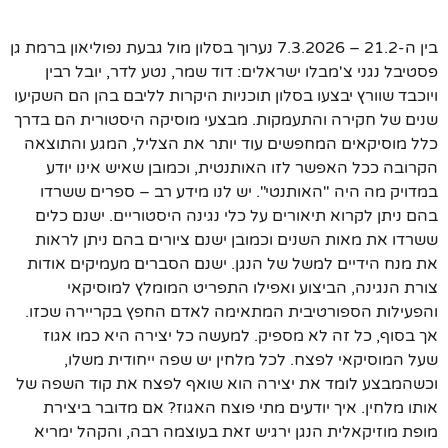
בין ה-21.2 – 7.3.2026 נערוך בסלון מול גבעת נפוליאון ברמת גן
פסטיבל נגני צ'מבלו ישראלים: דוד שמר, נטע לדר, יובל רבין
ויוכבד שוורץ יבצעו בסלון תוכניות היקרות לליבם בהן הם השקיעו
שנים של חקירה והתעמקות. מבצעי מוסיקה היסטורית הם בדרך
כלל מוסיקאים המחפשים עוד יותר את הצליל, המגע והתוצאה
הקרובה ככל האפשר לזו האותנטית, וכמובן שאיש אינו יודע
במדויק מה היה "האותנטי". יש לנו מידע רב – ספרים ששרדו
בהם ניתן לקרוא תיאורים על כלי נגינה היסטוריים. ישנם כלים
ששרדו את מאות השנים וכמובן ישנם ציורים בהם ניתן לראות
את מנח הידיים למשל של הנגן. ישנם הסברים מעמיקים אודות
צורת הנגינה, הביצוע ואפילו התפריט המומלץ למוסיקאי
והפעילות הספורטיבית המתאימה לאדם החפץ בקריירה שכזו.
אך בסוף, כל זה לא מספיק. למעשה כל יצירה היא כמו אגוז
שעל המוסיקאי לפצח. לכל מלחין יש שפה ייחודית משלו,
וכשהמבצע לומד את יצירה הוא שואף לפצח את קוד השפה של
אותו מלחין. איך יודעים מתי פוצח האגוז? אם מדובר ביצירת
מופת מוזיקאלית הנגן ירגיש זאת בעוצמה רבה, והקהל ימריא