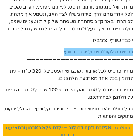
מרתק של סגנונות: מרגש, תוסס, לעיתים מפתיע. הערב נקשיב
לכל אחד מהם דרך יצירה משלו לצד האב, ונשמע איך מתחת
לכותרת “בארוק” מסתתרת משפחה של קולות וטעמים שונים,
כולם חיים ומדויקים על צ’מבלו — כלי המקלדת שקדם לפסנתר.
יוכבד שוורץ, צ'מבלו
כרטיסים לקונצרט של יוכבד שוורץ
—————————————————————————
מחיר כרטיס לכל ארבעת קונצרטי הפסטיבל: 320 ש"ח – ניתן
להזמין בכל אחד מארבעת הלחצנים.
מחיר כרטיס לכל אחד מהקונצרטים: 100 ש"ח לאדם – הזמינו
על הלחצן לבחירתכם.
בכל קונצרט אנו מגישים שתייה, יין וכיבוד קל וטעים הכולל ירקות,
מתוקים והפתעות
קונצרט I
אליזבת ז'קה דה לגר – ילדת פלא בארמון ורסאי
עם
דוד שמר