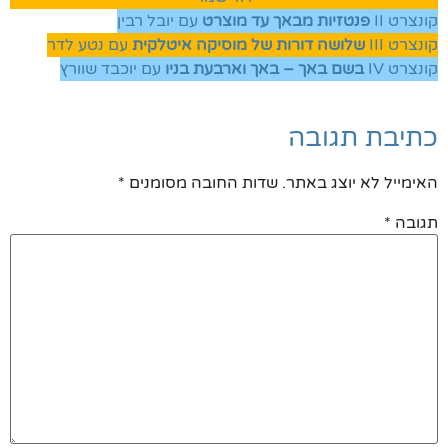
קונצרט II
פנטזיות מבאך עד מוצרט
עם יובל רבין
קונצרט III
שלושה דורות של מוסיקה איטלקית
עם נטע לדר
קונצרט IV
בשם באך – באך וארבעת בניו
עם יוכבד שוורץ
כתיבת תגובה
האימייל לא יוצג באתר.
שדות החובה מסומנים
*
תגובה
*