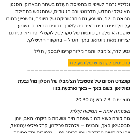
וגליליי גרמה לשינויים בתפיסת העולם בשחר הבארוק. הסגנון
האיטלקי החדש, הדרמטי ורב הניגודים, שהתגבש בתחילת
המאה ה-17, הושפע גם מהרטוריקה של היוונים, והשפיע בתורו
על מלחינים רבים באירופה לאורך תקופת הבארוק. נשמע
טוקטה איטלקית, סונטות של סקרלטי, לוקטלי ופרדיזי, כמו גם
יצירות מאת קונהאו, באך והנדל – בהקשר האיטלקי.
נטע לדר, צ'מבלו ותמר מלזר קרימולובסקי, חליל
כרטיסים לקונצרט של נטע לדר
————————————————————————–
קונצרט הסיום של פסטיבל הצ'מבלו של הסלון מול גבעת
נפוליאון
:
בשם באך – באך וארבעת בניו
מוצ"ש ה-7.3 בשעה 20:30
משפחה אחת – חמישה קולות
מה קורה כשאותה משפחה חיה ונושמת מוזיקה? האב, יוהן
סבסטיאן באך, והבנים — וילהלם פרידמן, קרל פיליפ עמנואל,
יוהן כריסטוף פרידריך ויוהן כריסטיאן — מציירים יחד פסיפס