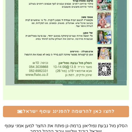
לחצו כאן להרשמה להפנינג עוטף ישראל
הסלון מול גבעת נפוליאון ברמת-גן פותח את החצר למען אמני עוטף
ישראל ביריד שלישי עבור הקהל הרחב