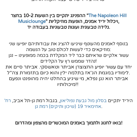
The Napoleon Hill
ההפנינג יתקיים בין השעות 10-2 בחצר "
" ויכלול יריד אמנים, הופעות מוזיקליות,
Musiclounge
גלידה טבעונית ועוגות טבעוניות בעבודה יד.
בנוסף לאמנים מהעוטף שיגיעו להציג את עבודותיהם יופיעו שני
מוזיקאים כדי לעשות לכולם טוב על הנשמה:
עשור אלקיים שראיתם כבר ליד המקלדת בכמה ממופעינו – נגן
נהדר שממש רץ על הקלידים!
יחד עם עשור יופיע החצוצרן אביתר וטאשסקי. אביתר סיים את
לימודיו במגמת הג'אז בתלמה ילין והוא כיום בתזמורת צה"ל.
אביתר הוא נגן נפלא, מי שיגיע בהחלט יהיה מהופנט ונפעם
מיכולותיו!!
היריד יתקיים
בסלון מול גבעת נפוליאון
, בגבול רמת גן-תל אביב,
רח'
.
אחימאיר 19 (שיכון ותיקים) רמת גן
בואו לחגוג ולתמוך באמנים המוכשרים מהצפון ומהדרום!