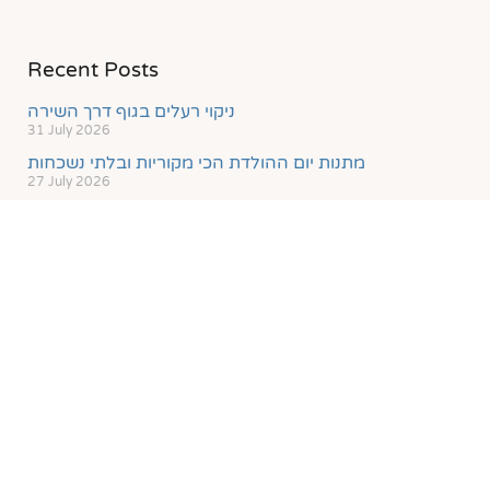
Recent Posts
ניקוי רעלים בגוף דרך השירה
31 July 2026
מתנות יום ההולדת הכי מקוריות ובלתי נשכחות
27 July 2026
חינוך מוסיקאלי ככלי להורדת מקרי אלימות ופשיעה בקרב
בני נוער
4 May 2026
Antisemitism and Hypocrisy's Finest Hour following
Khamenei's Death
1 March 2026
A Harpsichord Festival and The Napoleon Hill
Musiclounge
20 January 2026
Follow Us