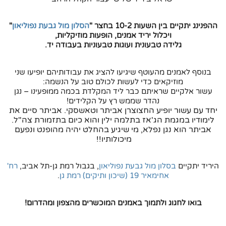
ההפנינג יתקיים בין השעות 10-2 בחצר "
הסלון מול גבעת נפוליאון
"
ויכלול יריד אמנים, הופעות מוזיקליות,
גלידה טבעונית ועוגות טבעוניות בעבודה יד.
בנוסף לאמנים מהעוטף שיגיעו להציג את עבודותיהם יופיעו שני
מוזיקאים כדי לעשות לכולם טוב על הנשמה:
עשור אלקיים שראיתם כבר ליד המקלדת בכמה ממופעינו – נגן
נהדר שממש רץ על הקלידים!
יחד עם עשור יופיע החצוצרן אביתר וטאשסקי. אביתר סיים את
לימודיו במגמת הג'אז בתלמה ילין והוא כיום בתזמורת צה"ל.
אביתר הוא נגן נפלא, מי שיגיע בהחלט יהיה מהופנט ונפעם
מיכולותיו!!
היריד יתקיים
בסלון מול גבעת נפוליאון
, בגבול רמת גן-תל אביב,
רח'
אחימאיר 19 (שיכון ותיקים) רמת גן
.
בואו לחגוג ולתמוך באמנים המוכשרים מהצפון ומהדרום!