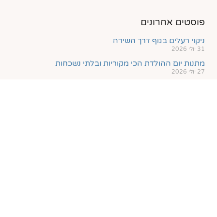
פוסטים אחרונים
ניקוי רעלים בגוף דרך השירה
31 יולי 2026
מתנות יום ההולדת הכי מקוריות ובלתי נשכחות
27 יולי 2026
חינוך מוסיקאלי ככלי להורדת מקרי אלימות ופשיעה בקרב
בני נוער
4 מאי 2026
האנטישמיות והצביעות במלוא הדרם בבוקר שאחרי חיסול
חימנאי
1 מרץ 2026
פסטיבל הצ'מבלו של הסלון מול גבעת נפוליאון
20 ינואר 2026
עקבו אחרינו