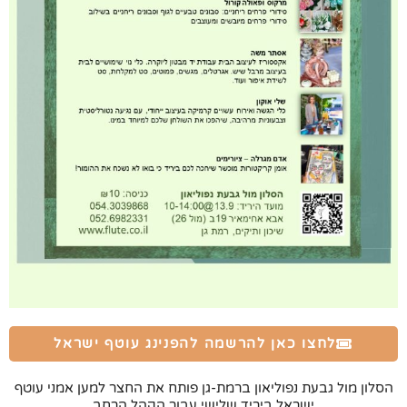
לחצו כאן להרשמה להפנינג עוטף ישראל
הסלון מול גבעת נפוליאון ברמת-גן פותח את החצר למען אמני עוטף
ישראל ביריד שלישי עבור הקהל הרחב