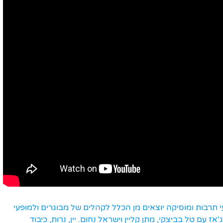
 הרביעית של מופעי תרבות ומוסיקה יוצאים מן הכלל לקהלים של מבוגרים ולמופעי
ז עם טל בביצקי, מתן קליין וישראל נחום. יין, נרות, כיבוד