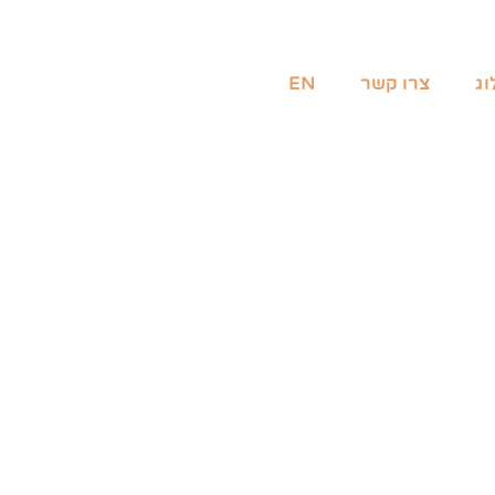
וג
צרו קשר
EN