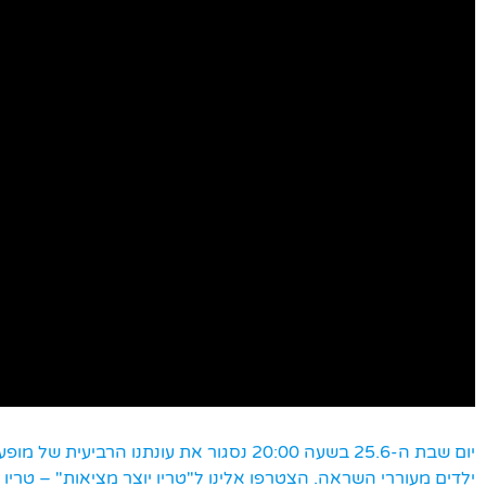
יום שבת ה-25.6 בשעה 20:00 נסגור את עונתנו
ילדים מעוררי השראה. הצטרפו אלינו ל"טריו יוצר מציאות" – טריו ג'א