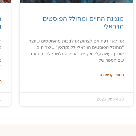
מנגינת החיים ומחולל הפוסטים
ה
הויראלי
ב
אני לא יודעת אם לצחוק או לבכות מהפוסטים שיוצר
ה
"מחולל הפוסטים הויראלי ללינקדאין" שיצר תום
מ
אורבך ועשה עליו אקזיט…אבל החלטתי להכניס את
ה
שם הספר שלי
ק
ה
המשך קריאה »
ה
29 אוגוסט 2022
26 י