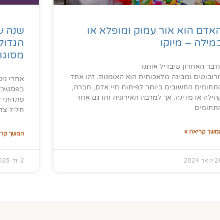
אדם הוא אור עמוק ומופלא או
שנה ש
מילה – מיוקו
הגדול 
מסוגו
דבר האחרון שיבדיל אותנו
רובוטים ומבינה מלאכותית הוא האומנות. זהו אחד
אחרי ני
תחומים החשובים ביותר לפיתוח חיי אדם, חברה,
בפסטיבל 
הילה או מדינה. אך למרבה האירוניה זהו גם אחד
תחומים
חליל צד.
משך קריאה »
המשך קרי
נואר 2024
2 יולי 2025