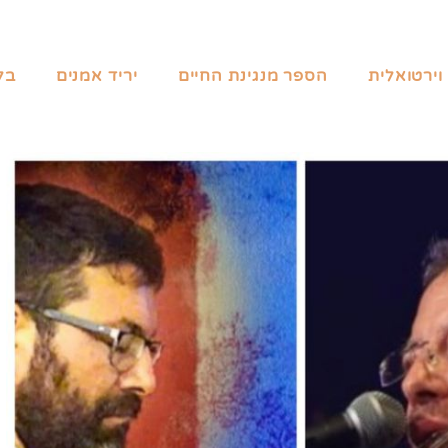
וירטואלית
הספר מנגינת החיים
יריד אמנים
בל