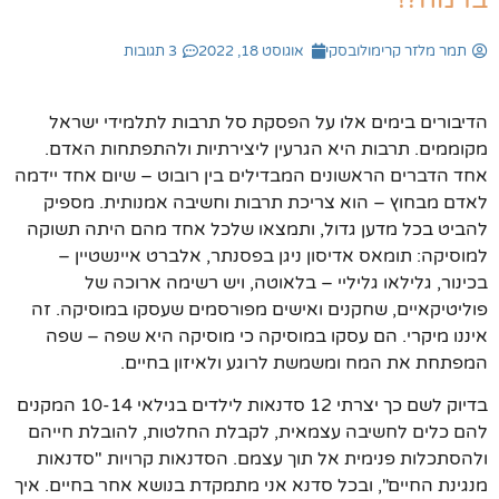
תמר מלזר קרימולובסקי
אוגוסט 18, 2022
3 תגובות
הדיבורים בימים אלו על הפסקת סל תרבות לתלמידי ישראל
מקוממים. תרבות היא הגרעין ליצירתיות ולהתפתחות האדם.
אחד הדברים הראשונים המבדילים בין רובוט – שיום אחד יידמה
לאדם מבחוץ – הוא צריכת תרבות וחשיבה אמנותית. מספיק
להביט בכל מדען גדול, ותמצאו שלכל אחד מהם היתה תשוקה
למוסיקה: תומאס אדיסון ניגן בפסנתר, אלברט איינשטיין –
בכינור, גלילאו גליליי – בלאוטה, ויש רשימה ארוכה של
פוליטיקאיים, שחקנים ואישים מפורסמים שעסקו במוסיקה. זה
איננו מיקרי. הם עסקו במוסיקה כי מוסיקה היא שפה – שפה
המפתחת את המח ומשמשת לרוגע ולאיזון בחיים.
בדיוק לשם כך יצרתי 12 סדנאות לילדים בגילאי 10-14 המקנים
להם כלים לחשיבה עצמאית, לקבלת החלטות, להובלת חייהם
ולהסתכלות פנימית אל תוך עצמם. הסדנאות קרויות "סדנאות
מנגינת החיים", ובכל סדנא אני מתמקדת בנושא אחר בחיים. איך