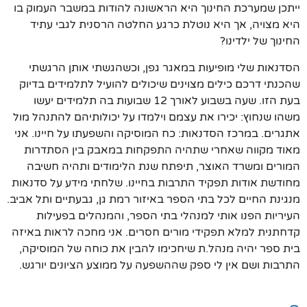
ייתכן שמערכת החינוך היא הראשונה להודות במשבר העמוק בו
היא מצויה, אך היא נוטלת כרגע החלטה הרסנית לגבי עתיד
החינוך של ילדינו?
הסדנאות שלי מופיעות במאגר גפן, וכשהגשתי אותן הרגשתי
שהכנתי דרכם כילים מצוינים שיכולים להועיל לתלמידים בדיוק
בעת הזו. שעה בשבוע לאורך 12 שבועות בה תלמידים יעשו
משהו שנחוץ: יכירו את עצמם וילמדו על יכולותיהם להתנהל מול
אתגרים. במרכז הסדנאות: כח המוסיקה והשפעתו על חיינו. אני
מאוד מקווה שאחרי שתהיה התפקחות במאבק בין הסתדרות
המורים ומשרד האוצר, תיפתח שנת הלימודים ותהיה חשיבה
מחודשת אודות תפקיד התרבות בחיינו. שלחתי מידע על סדנאות
מנגינת החיים לכל בתי הספר באיזור רמת גן, גבעתיים ותל אביב.
העיריות הפנו אותי למנהלי בתי הספר, והמנהלים בפעילות
קדחתנית למלא תפקידי מורים חסרים. אני מחכה לראות באיזה
בית ספר יהיה מנהל.ת שיחכימו להבין את כוחה של המוסיקה,
התרבות ושם אין לי ספק שההשפעה על ממוצע הציונים יורגש.