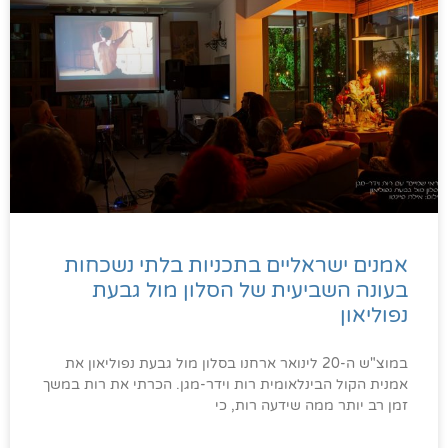
אמנים ישראליים בתכניות בלתי נשכחות
בעונה השביעית של הסלון מול גבעת
נפוליאון
במוצ"ש ה-20 לינואר ארחנו בסלון מול גבעת נפוליאון את
אמנית הקול הבינלאומית רות וידר-מגן. הכרתי את רות במשך
זמן רב יותר ממה שידעה רות, כי