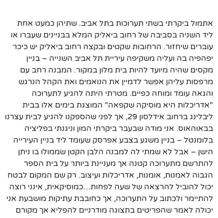
אתמול ביקרתי בשתי תערוכות בתל אביב. שתיהן כמעט אחת
ליד השניה בסביבה של רחוב ביאליק המלא בבניינים שעברו או
עוברים שיחזור. הרחובות שקטים ובקצה רחוב ביאליק יש כיכר
יפהפיה בה ועליה משקיפה עיריית תל אביב השנייה – בניין
מקסים שהיה מיועד להיות בית מלון במקור. המבנה רחב עם
מרפסות עליהן אפשר לדמיין את הנואמים ואת הקהל הנרגש
והגאה עומד ומוחה כפיים. מטרתי היתה להגיע לתערוכה
"אדריכלות היא מוסיקה שקפאה" המוצגת בימים אלו בבית
ליבלינג ברחוב אידלסון 29, אך לפני שהספקנו להגיע לבית עצרנו
בבאוהאוס. אני מודה שבעבר ביקרתי המון וניגנתי בפליציה
בלומנטל – בניין משגע בצבע אפרסק שעומד ליד בניין העירייה
הישן – אבל לא שמתי לה למבנה הלבן הקטן שממולו בו ניתן
להתרשם מתערוכה קטנה אך מעניינת ביותר על בית הספר
הגבוה לאמנות, אומנות, אדריכלות ועיצוב. רק שם המקום לבטח
יכול להוביל להרצאה של שעה לפחות…כמוסיקאית, אינני רוצה
להתיימר ולכתוב על התערוכה, אך כחובבת עתיקות מושבעת אני
יכולה לאמר שהפריטים בתצוגה מודרניים להפליא אך מקורם