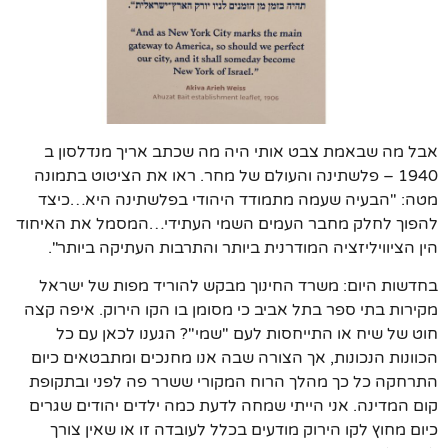
אבל מה שבאמת צבט אותי היה מה שכתב אריך מנדלסון ב
1940 – פלשתינה והעולם של מחר. ראו את הציטוט בתמונה
מטה: "הבעיה שעמה מתמודד היהודי בפלשתינה היא…כיצד
להפוך לחלק מחבר העמים השמי העתידי…המסמל את האיחוד
הין הציוויליזציה המודרנית ביותר והתרבות העתיקה ביותר".
בחדשות היום: משרד החינוך מבקש להוריד מפות של ישראל
מקירות בתי ספר בתל אביב כי מסומן בו הקו הירוק. איפה קצה
חוט של שיח או התייחסות לעם "שמי"? הגענו לכאן עם כל
הכוונות הנכונות, אך הצורה שבה אנו מחנכים ומתבטאים כיום
התרחקה כל כך מהלך הרוח המקורי ששרר פה לפני ובתקופת
קום המדינה. אני הייתי שמחה לדעת כמה ילדים יהודים שגרים
כיום מחוץ לקו הירוק מודעים בכלל לעובדה זו או שאין צורך