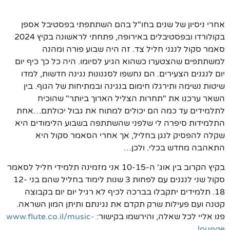
אחרי ניסיון של שנים בחו"ל בהם השתתפתי בפסטיבל אספן
בקולורדו ובפסטיבלים באירופה, פתחתי לראשונה בקיץ 2024
סאמר סקול לנגני חליל צד. זה היה שבוע פורה ומהנה
למשתתפים שהצטערו
כשהוא הגיע לסיומו. היה כל כך כיף יום
יום לנגנים הצעירים. הם נחשפו לסגנונות נגינה חדשות, למדו
שיטות נשימה ותירגלו חימום בנגינה ובמתיחות של הגוף. בין
השאר ערכנו את "תחרות הצליל הארוך ביותר" שהוכיח
לתלמידים עד כמה הם יכולים למתוח את גבול יכולתם…אחת
התלמידות סיפרה לי שלפני שהשתתפה בשבוע הלימודים היא
שקלה להפסיק לנגן בחליל, אך אחרי הסאמר סקול היא
התאהבה מחדש בכלי. ולכן…
בקיץ הקרוב בין אוג' ה-10-15 אני מזמינה תלמידי חליל לסאמר
סקול שני לנגנים עם לפחות 3 שנות לימוד בחליל שהם בני 12-
18. תלמידים יתקבלו בברכה לכיף לא רגיל יום יום בקבוצה
קטנה ועם פעילות שרק תקדם את נגינתם ותיתן המון השראה.
פנו אליי לכל שאלה, והירשמו בקישור:
www.flute.co.il/music-
.
lounge