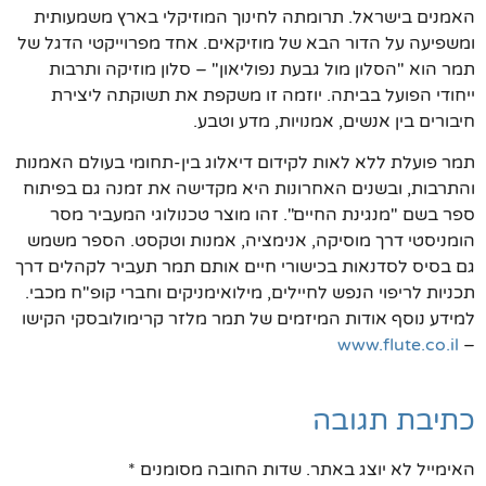
האמנים בישראל. תרומתה לחינוך המוזיקלי בארץ משמעותית
ומשפיעה על הדור הבא של מוזיקאים. אחד מפרוייקטי הדגל של
תמר הוא "הסלון מול גבעת נפוליאון" – סלון מוזיקה ותרבות
ייחודי הפועל בביתה. יוזמה זו משקפת את תשוקתה ליצירת
חיבורים בין אנשים, אמנויות, מדע וטבע.
תמר פועלת ללא לאות לקידום דיאלוג בין-תחומי בעולם האמנות
והתרבות, ובשנים האחרונות היא מקדישה את זמנה גם בפיתוח
ספר בשם "מנגינת החיים". זהו מוצר טכנולוגי המעביר מסר
הומניסטי דרך מוסיקה, אנימציה, אמנות וטקסט. הספר משמש
גם בסיס לסדנאות בכישורי חיים אותם תמר תעביר לקהלים דרך
תכניות לריפוי הנפש לחיילים, מילואימניקים וחברי קופ"ח מכבי.
למידע נוסף אודות המיזמים של תמר מלזר קרימולובסקי הקישו
www.flute.co.il
–
כתיבת תגובה
האימייל לא יוצג באתר.
שדות החובה מסומנים
*