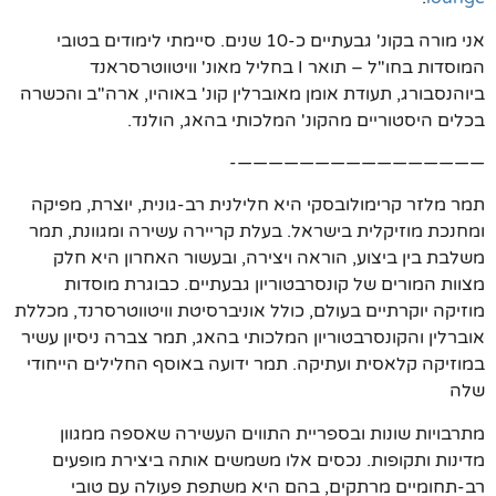
אני מורה בקונ' גבעתיים כ-10 שנים. סיימתי לימודים בטובי
המוסדות בחו"ל – תואר I בחליל מאונ' וויטווטרסראנד
ביוהנסבורג, תעודת אומן מאוברלין קונ' באוהיו, ארה"ב והכשרה
בכלים היסטוריים מהקונ' המלכותי בהאג, הולנד.
————————————————-
תמר מלזר קרימולובסקי היא חלילנית רב-גונית, יוצרת, מפיקה
ומחנכת מוזיקלית בישראל. בעלת קריירה עשירה ומגוונת, תמר
משלבת בין ביצוע, הוראה ויצירה, ובעשור האחרון היא חלק
מצוות המורים של קונסרבטוריון גבעתיים. כבוגרת מוסדות
מוזיקה יוקרתיים בעולם, כולל אוניברסיטת וויטווטרסרנד, מכללת
אוברלין והקונסרבטוריון המלכותי בהאג, תמר צברה ניסיון עשיר
במוזיקה קלאסית ועתיקה. תמר ידועה באוסף החלילים הייחודי
שלה
מתרבויות שונות ובספריית התווים העשירה שאספה ממגוון
מדינות ותקופות. נכסים אלו משמשים אותה ביצירת מופעים
רב-תחומיים מרתקים, בהם היא משתפת פעולה עם טובי