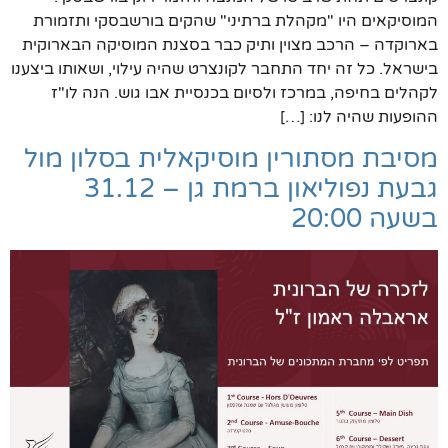
המוסיקאים היו "מקהלת ברתיני" שהקים בורשבסקי ותזמורת
בארוקדה – הרכב מצוין ותיק כבר בסצנת המוסיקה הבארוקית
בישראל. כל זה יחד התחבר לקונצרט שהיה עילוי, ושאותו ביצענו
לקהלים בחיפה, במרכז ולסיום בכנסיית אבו גוש. הנה לו"ז
ההופעות שהיה לנו: […]
מסיבת מסתורין מוסיקאלית בסלון מול
גבעת נפוליאון ברמת גן – 31.12
בשעה 20:00