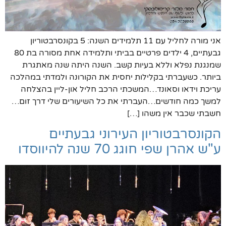
אני מורה לחליל עם 11 תלמידים השנה: 5 בקונסרבטוריון
גבעתיים, 4 ילדים פרטיים בביתי ותלמידה אחת מסורה בת 80
שמנגנת נפלא וללא בעיות קשב. השנה היתה שנה מאתגרת
ביותר. כשעברתי בקלילות יחסית את הקורונה ולמדתי במהלכה
עריכת וידאו וסאונד…המשכתי הרכב חליל און-ליין בהצלחה
למשך כמה חודשים…העברתי את כל השיעורים שלי דרך זום…
חשבתי שכבר אין משהו […]
הקונסרבטוריון העירוני גבעתיים
ע"ש אהרן שפי חוגג 70 שנה להיווסדו