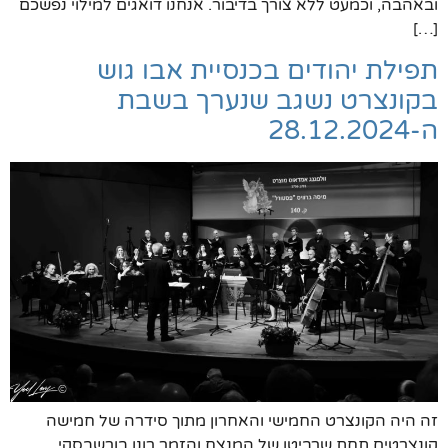
ובאהבה, וכמעט ללא צורך בדיבור. אנחנו דואגים למילוי נפשכם
[…]
תפילת יהודים בכנסיית אבו גוש
בקונצרט נשגב שנערך בשבת
ה-28.12.2024
זה היה הקונצרט החמישי והאחרון מתוך סידרה של חמישה
קונצרטים תחת שרביטו של המנצח והזמר רונן בורשבסקי.