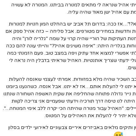
תי אהיל שנראה לי מתאים למנורה בביתנו. המנורה לא עשויה
ת עם אהיל ישן מאוד שהיה עליה.
א?!"…אז ככה: בדרום תל אביב יש בהחלט המון חנויות למנורות
שנות וחדשות במחירים מטורפים. אבל סליחה – כזה אהיל ספק אם
נות העתיקות של הוריי שהיה קרוי על שמה "גלריה לורן" והיה
מם מלקוחות בגלריה היתה: "איפה משיגים אהיל?" והייתי עונה להם ככה
י אפשרי למצוא אחד עתיק ויפה במצב טוב. פעם הזמנתי כמה
שלי ידעתי שצריך אותנטיות. האהיל שראיתי בדבלין היה נראה לי
הרכב השכיר שהיה מלא במזוודות. אמרתי לעצמי שאנסה להעלות
תנו לי להעלות אותם…אז לא יתנו. אבל אנסה. כשהגענו ביומנו
ת נייר גדולה פתוחה שהחליפה את שקית האשפה השחורה שנתנו
יתה לנו טיסה דרך תורכיה וידעתי שפעמיים אני צריכה לקוות
יילים: "האהיל עבור מנורה שהיתה הכי יקרה ללב אימי המנוחה…".
שלא יתיר לי להעלות את האהילים על המטוס.
תיקים מלאים באביזרים איריים צבעוניים לאירועי ילדים בסלון