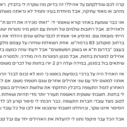
קרה לכם שנדלקתם על אהיל?! זה בדיוק מה שקרה לי בדבלין. ראי
מזהב או מאוד עתיקה, אבל מיוחדת בעיני ותמיד לא נראתה מושלמ
אני כבר שומעת באוזני קורא שאומר לי: "זאתי מכירה את דרום ת"
ולאהילים. אבל רחובות שלמים של חנויות עם המון מיני מנורות י
הייתי מוצאת שם. מניסיון אני אומרת לכם! שלוש שנים ניהלתי את ח
ברחוב סוקולוב 83 ברמה"ש. אחת השאלות שחזרו על עצ
בעצב "בדרום ת"א או בשוק הפשפשים" אבל ידעתי שזה כמעט בלת
אהילים למנורות בחנות, אבל סגנון המנורות היה מודרני, ולמנורה 
שיתאים בול בסגנון, במידה ועלה רק 2 יורו בחנות של דברים משומשים.
אז האהיל היה על ברכיי בנסיעות באוטו כי הוא לא נכנס לבגז' 
אותה למטוס יחד עם שני אהילים אחרים שגם חטפתי משם. אם לא י
האחרון לנמל התעופה בדבלין החזקתי את שלושת האהילים בשקי
לי בחנות. חשבתי ששקית האשפה תעורר יותר מדי תהיות ושאלות. ה
לטוב מצד עובדי חברות התעופה. כבר הכנתי לי סיפור קורע לב לד
הסיפור איננו שקר, ובהחלט חשבתי שיצבוט את ליבו של כל עובד 
אבל הכל עבר פיקס! נתנו לי להעלות את האהילים יחד עם נבל קטן ו